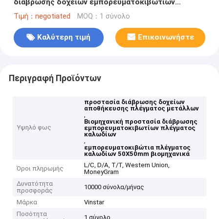
διάβρωσης δοχείων εμπορευματοκιβωτίων
πλέγματος καλωδίων
Τιμή：negotiated
MOQ：1 σύνολο
Καλύτερη τιμή
Επικοινωνήστε
Περιγραφή Προϊόντων
προστασία διάβρωσης δοχείων
αποθήκευσης πλέγματος μετάλλων
,
Βιομηχανική προστασία διάβρωσης
Υψηλό φως
εμπορευματοκιβωτίων πλέγματος
καλωδίων
,
εμπορευματοκιβώτια πλέγματος
καλωδίων 50X50mm βιομηχανικά
L/C, D/A, T/T, Western Union,
Όροι πληρωμής
MoneyGram
Δυνατότητα
10000 σύνολα/μήνας
προσφοράς
Μάρκα
Vinstar
Ποσότητα
1 σύνολο