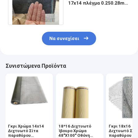
17x14 πλέγμα 0.250.28mm
οθόνης εντόμων
φίμπεργκλας Dia
Να συνεχίσει
Συνιστώμενα Προϊόντα
Γκρι Χρώμα 14x14
18*16 Διχτυωτό
Γκρι 18x16
Διχτυωτό Σίτα
Ίβουρο Χρώμα
Διχτυωτό Σίτ
παραθύρου
48"X100" Οθόνη
παραθύρου π