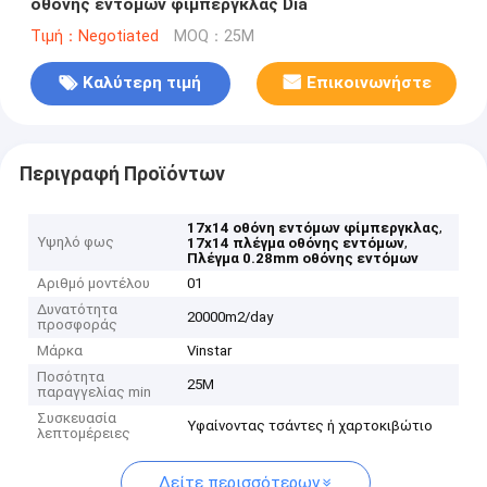
οθόνης εντόμων φίμπεργκλας Dia
Τιμή：Negotiated
MOQ：25M
Καλύτερη τιμή
Επικοινωνήστε
Περιγραφή Προϊόντων
,
17x14 οθόνη εντόμων φίμπεργκλας
Υψηλό φως
,
17x14 πλέγμα οθόνης εντόμων
Πλέγμα 0.28mm οθόνης εντόμων
Αριθμό μοντέλου
01
Δυνατότητα
20000m2/day
προσφοράς
Μάρκα
Vinstar
Ποσότητα
25M
παραγγελίας min
Συσκευασία
Υφαίνοντας τσάντες ή χαρτοκιβώτιο
λεπτομέρειες
Δείτε περισσότερων