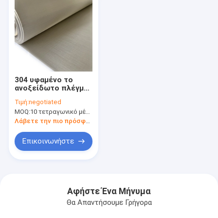
304 υφαμένο το
ανοξείδωτο πλέγμα
καλωδίων πτύχωσε
Τιμή:
negotiated
το ρόλο 100
MOQ:
10 τετραγωνικό μέτρο
πλέγματος
Λάβετε την πιο πρόσφατη τιμή
Επικοινωνήστε
Αφήστε Ένα Μήνυμα
Θα Απαντήσουμε Γρήγορα