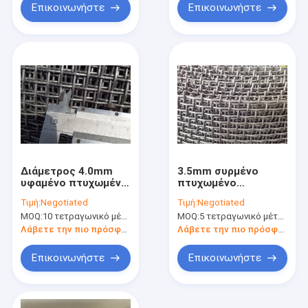
Επικοινωνήστε
Επικοινωνήστε
Διάμετρος 4.0mm
3.5mm συρμένο
υφαμένο πτυχωμένο
πτυχωμένο
ανοξείδωτο πλέγμα
καλωδίων ύφασμα
Τιμή:
Negotiated
Τιμή:
Negotiated
καλωδίων 1.22m
καλωδίων
MOQ:
10 τετραγωνικό μέτρο
MOQ:
5 τετραγωνικό μέτρο
πλάτος
πλέγματος
πτυχωμένο για τις
Λάβετε την πιο πρόσφατη τιμή
Λάβετε την πιο πρόσφατη τιμή
εγκαταστάσεις
άνθρακα μεταλλείας
Επικοινωνήστε
Επικοινωνήστε