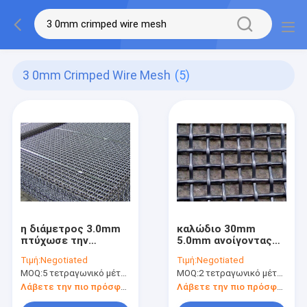
3 0mm Crimped Wire Mesh
(5)
η διάμετρος 3.0mm
καλώδιο 30mm
πτύχωσε την
5.0mm ανοίγοντας
πτυχωμένη οθόνη
πτυχωμένο σίδηρος
Τιμή:
Negotiated
Τιμή:
Negotiated
25m καλωδίων
πλέγμα καλωδίων
MOQ:
5 τετραγωνικό μέτρο
MOQ:
2 τετραγωνικό μέτρο
πλέγματος
για τη εξορυκτική
καλωδίων μήκος
βιομηχανία
Λάβετε την πιο πρόσφατη τιμή
Λάβετε την πιο πρόσφατη τιμή
30m