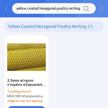
Yellow Coated Hexagonal Poultry Netting
(1)
2.5mm κίτρινο
ντυμένο εξαγωνικό
πουλερικών
Τιμή:
Negotiated
πιάνοντας πλέγμα
MOQ:
100 τετραγωνικό μέτρο
καλωδίων
κοτόπουλου
Λάβετε την πιο πρόσφατη τιμή
φρακτών εξαγωνικό