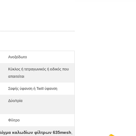
Ανοξείδωτο
Κύκλος ή τετραγωνικός ή ειδικός που
απαιτείται
Σαφής ύφανση ή Twill ύφανση
Δύο/τρία
Φίλτρο
λέγμα καλωδίων φίλτρων 635mesh
,