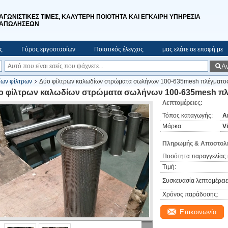
ΑΓΩΝΙΣΤΙΚΕΣ ΤΙΜΕΣ, ΚΑΛΥΤΕΡΗ ΠΟΙΟΤΗΤΑ ΚΑΙ ΕΓΚΑΙΡΗ ΥΠΗΡΕΣΙΑ
ΑΠΩΛΗΣΕΩΝ
ς
Γύρος εργοστασίων
Ποιοτικός έλεγχος
μας ελάτε σε επαφή με
Α
ίων φίλτρων
Δύο φίλτρων καλωδίων στρώματα σωλήνων 100-635mesh πλέγματο
ο φίλτρων καλωδίων στρώματα σωλήνων 100-635mesh πλ
Λεπτομέρειες:
Τόπος καταγωγής:
A
Μάρκα:
V
Πληρωμής & Αποστολή
Ποσότητα παραγγελίας 
Τιμή:
Συσκευασία λεπτομέρειε
Χρόνος παράδοσης:
Επικοινωνία