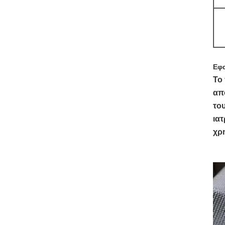
Εφ
Το
απ
του
ιατ
χρη