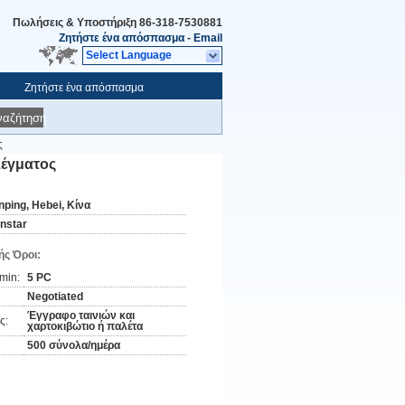
Πωλήσεις & Υποστήριξη
86-318-7530881
Ζητήστε ένα απόσπασμα
-
Email
Select Language
Ζητήστε ένα απόσπασμα
ναζήτηση
ς
έγματος
nping, Hebei, Κίνα
instar
ς Όροι:
min:
5 PC
Negotiated
Έγγραφο ταινιών και
ς:
χαρτοκιβώτιο ή παλέτα
500 σύνολα/ημέρα