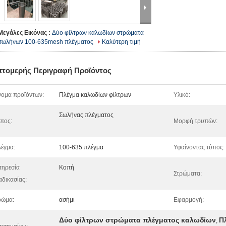
Μεγάλες Εικόνας :
Δύο φίλτρων καλωδίων στρώματα
σωλήνων 100-635mesh πλέγματος
Καλύτερη τιμή
πτομερής Περιγραφή Προϊόντος
ομα προϊόντων:
Πλέγμα καλωδίων φίλτρων
Υλικό:
Σωλήνας πλέγματος
πος:
Μορφή τρυπών:
έγμα:
100-635 πλέγμα
Υφαίνοντας τύπος:
ηρεσία
Κοπή
Στρώματα:
αδικασίας:
ρώμα:
ασήμι
Εφαρμογή:
Δύο φίλτρων στρώματα πλέγματος καλωδίων
Π
,