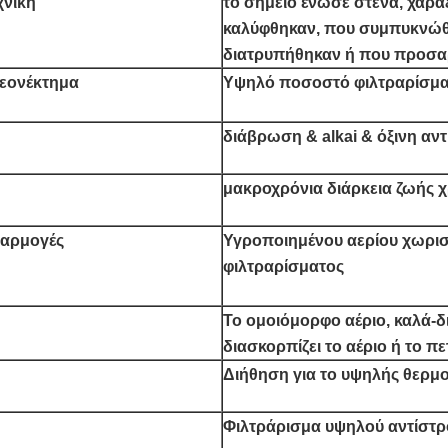
χνική
το σημείο ένωσε στενά, χάρα
καλύφθηκαν, που συμπυκνώθ
διατρυπήθηκαν ή που προσ
εονέκτημα
Υψηλό ποσοστό φιλτραρίσμα
διάβρωση & alkai & όξινη αν
μακροχρόνια διάρκεια ζωής 
αρμογές
Υγροποιημένου αερίου χωρισ
φιλτραρίσματος
Το ομοιόμορφο αέριο, καλά-δ
διασκορπίζει το αέριο ή το π
Διήθηση για το υψηλής θερμ
Φιλτράρισμα υψηλού αντίστ