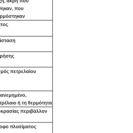
ξη, άκρη που
ηκαν, που
αρμόστηκαν
τος
τίσταση
χρήσης
μός πετρελαίου
ιανεμημένο,
ετρέλαιο ή τη θερμότητα
οκρασίας περιβάλλον
ροφο πλυσίματος