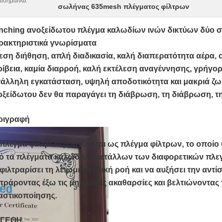
ισημαίνω:
σωλήνας 635mesh πλέγματος φίλτρων
nching ανοξείδωτου πλέγμα καλωδίων ινών δικτύων δύο στ
ρακτηριστικά γνωρίσματα
εση διήθηση, απλή διαδικασία, καλή διαπερατότητα αέρα,
ρίβεια, καμία διαρροή, καλή εκτέλεση αναγέννησης, γρήγο
τάλληλη εγκατάσταση, υψηλή αποδοτικότητα και μακριά ζ
οξείδωτου δεν θα παραγάγει τη διάβρωση, τη διάβρωση, τη
ριγραφή
 πλέγμα φίλτρων βραχύνεται ως πλέγμα φίλτρων, το οποίο
ό τα πλέγματα καλωδίων μετάλλων των διαφορετικών πλεγμ
φιλτραρίσει τη λειωμένη υλική ροή και να αυξήσει την αντ
τράροντας έξω τις μηχανικές ακαθαρσίες και βελτιώνοντας 
αστικοποίησης.
ΓΕΘΗ