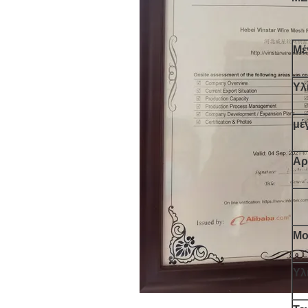
Μέ
Υλ
μέ
Αρ
Μο
Υλ