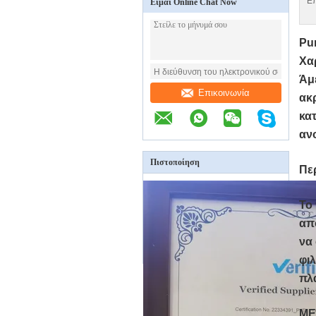
Επ
Είμαι Online Chat Now
Pu
Χα
Άμ
Επικοινωνία
ακ
κα
αν
Πιστοποίηση
Πε
Το
απ
να 
φιλ
πλ
ΜΕ