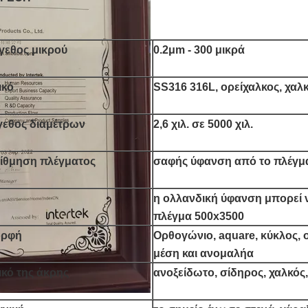
γεθος μικρού
0.2μm - 300 μικρά
ικό
SS316 316L, ορείχαλκος, χαλκό
γεθος διαμέτρων
2,6 χιλ. σε 5000 χιλ.
ίθμηση πλέγματος
σαφής ύφανση από το πλέγμα
η ολλανδική ύφανση μπορεί να
πλέγμα 500x3500
ρφή
Ορθογώνιο, aquare, κύκλος, o
μέση και ανομαλήα
ικό της άκρης
ανοξείδωτο, σίδηρος, χαλκός