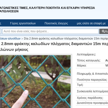
ΑΓΩΝΙΣΤΙΚΕΣ ΤΙΜΕΣ, ΚΑΛΥΤΕΡΗ ΠΟΙΟΤΗΤΑ ΚΑΙ ΕΓΚΑΙΡΗ ΥΠΗΡΕΣΙΑ
ΑΠΩΛΗΣΕΩΝ
ς
Γύρος εργοστασίων
Ποιοτικός έλεγχος
μας ελάτε σε επαφή με
Α
έσεων αλυσίδων
Dia 2.8mm φράκτης καλωδίων πλέγματος διαμαντιών 15m περί
a 2.8mm φράκτης καλωδίων πλέγματος διαμαντιών 15m πε
κλώνων μήκους
Λεπτομέρειες:
Τόπος καταγωγής:
A
Μάρκα:
V
Πληρωμής & Αποστολή
Ποσότητα παραγγελίας 
Τιμή:
Συσκευασία λεπτομέρειε
Χρόνος παράδοσης:
Δυνατότητα προσφοράς