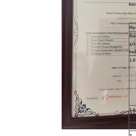
θέσ
Φρ
δι
χιλ
κα
1.8
1.8
2.5
2.8
3