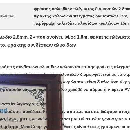
φράκτης καλωδίων πλέγματος διαμαντιών 2.8m
Φράκτης καλωδίων πλέγματος διαμαντιών 15m
ψηλό φως:
,
περίφραξη καλωδίων αλυσίδων κυκλώνων 15m
λώδιο 2.8mm, 2» που ανοίγει, ύψος 1.8m, φράκτης πλέγματ
πο, φράκτης συνδέσεων αλυσίδων
φράκτες συνδέσεων αλυσίδων καλούνται επίσης φράκτες πλέγματ
πλέγμα καλωδίων συνδέσεων αλυσίδων διαμορφώνεται με να στ
νού. Υπάρχουν επίσης δύο είδη ακρών που είναι διπλωμένη άκρη
ς μπορούν να είναι γαλβανισμένο χαλύβδινο σύρμα ή ντυμένο P
ιαστείτε λιγότερους θέση
ς φράκτης συνδέσεων αλυσίδων αποτελείται από διάφορα στοιχ
κτών: οι θέσεις γωνιών φυτεύονται βαθειά σε κάθε γωνία για να
θερότητα. Μεταξύ της γωνίας οι θέσεις είναι θέσεις γραμμών, οι ο