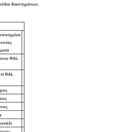
πόδια διαστημάτων.
οποιημένα
νοντας
ματα
σινο RAL
5
τί RAL
9
ρος
ρος
ινος
ε
τοκάλι
σινος