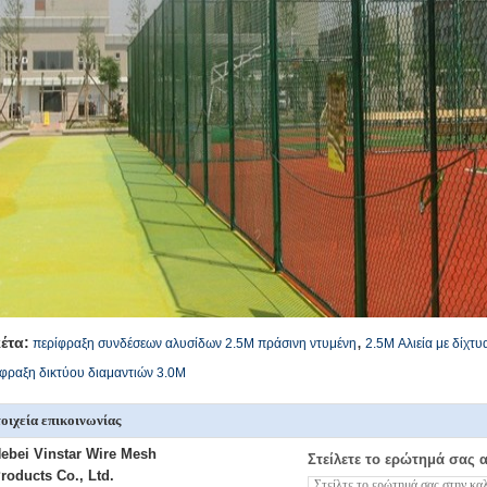
,
κέτα:
περίφραξη συνδέσεων αλυσίδων 2.5M πράσινη ντυμένη
2.5M Αλιεία με δίχτ
φραξη δικτύου διαμαντιών 3.0M
οιχεία επικοινωνίας
ebei Vinstar Wire Mesh
Στείλετε το ερώτημά σας 
roducts Co., Ltd.