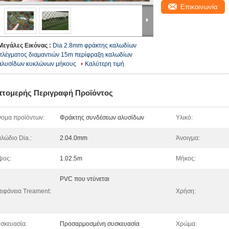
Επικοινωνία
Μεγάλες Εικόνας :
Dia 2.8mm φράκτης καλωδίων
πλέγματος διαμαντιών 15m περίφραξη καλωδίων
αλυσίδων κυκλώνων μήκους
Καλύτερη τιμή
πτομερής Περιγραφή Προϊόντος
ομα προϊόντων:
Φράκτης συνδέσεων αλυσίδων
Υλικό:
λώδιο Dia.:
2.04.0mm
Άνοιγμα:
ψος:
1.02.5m
Μήκος:
PVC που ντύνεται
ιφάνεια Treament:
Χρήση:
σκευασία:
Προσαρμοσμένη συσκευασία
Χρώμα: