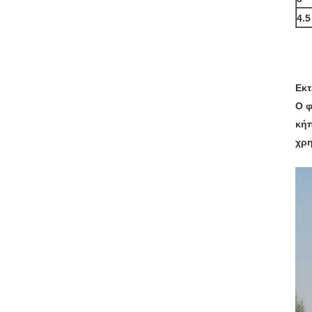
4.5
Εκτ
Ο φ
κήπ
χρη