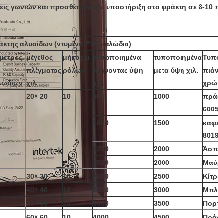
εις γωνιών και προσθέτουν την υποστήριξη στο φράκτη σε 8-10 
άκτης αλυσίδων (ντυμένο PVC καλώδιο)
άμετρος
μέγεθος
μήκος μ
τυποποιημένα
τυποποιημένα
Τυπ
.
πλέγματος
ρόλων
πιάνοντας ύψη
μετα ύψη χιλ.
πιά
λωδίων
χιλ.
χιλ.
χρώ
20× 20
10
500
1000
πρά
600
1000
1500
καφε
801
1250
2000
Άσπ
1500
2000
Μαύ
30× 30
10
2000
2500
Κίτρ
40× 40
10
2500
3000
Μπλ
50× 50
10
3000
3500
Πορ
60× 60
10
4000
4500
Πρά