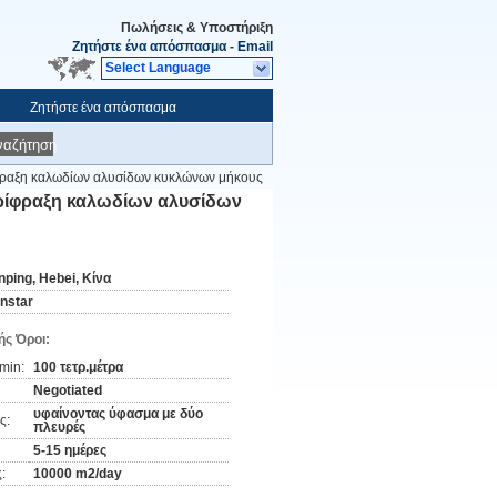
Πωλήσεις & Υποστήριξη
Ζητήστε ένα απόσπασμα
-
Email
Select Language
Ζητήστε ένα απόσπασμα
ναζήτηση
φραξη καλωδίων αλυσίδων κυκλώνων μήκους
ρίφραξη καλωδίων αλυσίδων
nping, Hebei, Κίνα
instar
ς Όροι:
min:
100 τετρ.μέτρα
Negotiated
υφαίνοντας ύφασμα με δύο
ς:
πλευρές
5-15 ημέρες
:
10000 m2/day