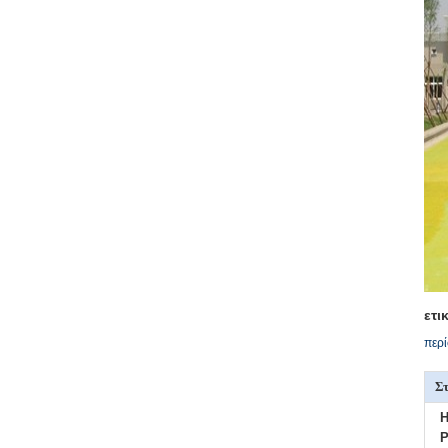
ετι
περί
Στ
H
P