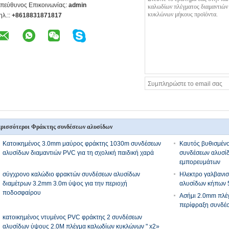
πεύθυνος Επικοινωνίας:
admin
ηλ.::
+8618831871817
ρισσότεροι Φράκτης συνδέσεων αλυσίδων
Κατοικημένος 3.0mm μαύρος φράκτης 1030m συνδέσεων
Καυτός βυθισμέν
αλυσίδων διαμαντιών PVC για τη σχολική παιδική χαρά
συνδέσεων αλυσί
εμπορευμάτων
σύγχρονο καλώδιο φρακτών συνδέσεων αλυσίδων
Ηλεκτρο γαλβανι
διαμέτρων 3.2mm 3.0m ύψος για την περιοχή
αλυσίδων κήπων 
ποδοσφαίρου
Ασήμι 2.0mm πλέ
περίφραξη συνδέ
κατοικημένος ντυμένος PVC φράκτης 2 συνδέσεων
αλυσίδων ύψους 2.0M πλέγμα καλωδίων κυκλώνων " x2»