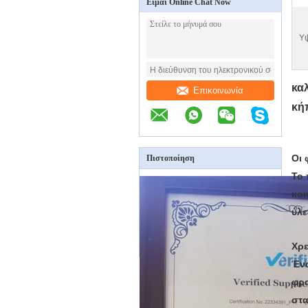
Είμαι Online Chat Now
Υ
κα
Επικοινωνία
κή
Οι 
Πιστοποίηση
Το 
κοι
ύλε
Χρε
Ένα
φρα
στα