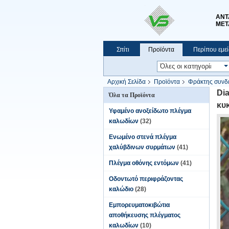
ΑΝΤ
ΜΕΤ
Σπίτι
Προϊόντα
Περίπου εμεί
Αρχική Σελίδα
Προϊόντα
Φράκτης συνδ
Di
Όλα τα Προϊόντα
κυ
Υφαμένο ανοξείδωτο πλέγμα
καλωδίων
(32)
Ενωμένο στενά πλέγμα
χαλύβδινων συρμάτων
(41)
Πλέγμα οθόνης εντόμων
(41)
Οδοντωτό περιφράζοντας
καλώδιο
(28)
Εμπορευματοκιβώτια
αποθήκευσης πλέγματος
καλωδίων
(10)