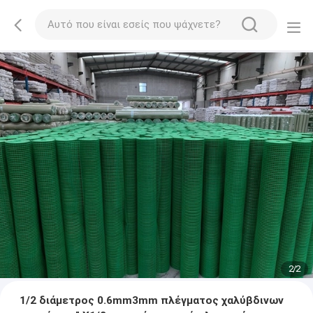
2
/
2
1/2 διάμετρος 0.6mm3mm πλέγματος χαλύβδινων