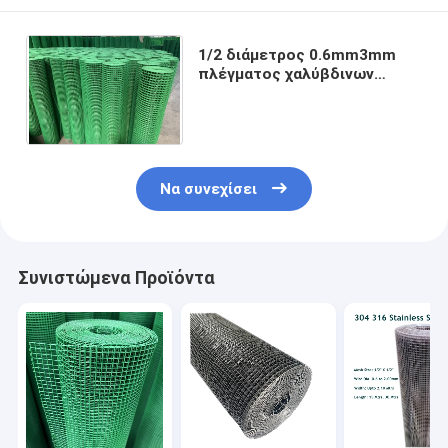
1/2 διάμετρος 0.6mm3mm
πλέγματος χαλύβδινων
συρμάτων " X1/2» ενωμένη
στενά πλαστικό που
ντύνεται
Να συνεχίσει
Συνιστώμενα Προϊόντα