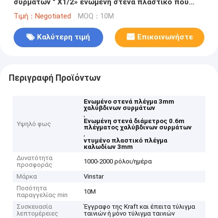
συρμάτων " X1/2» ενωμένη στενά πλαστικό που
ντύνεται
Τιμή：Negotiated
MOQ：10M
Καλύτερη τιμή
Επικοινωνήστε
Περιγραφή Προϊόντων
Ενωμένο στενά πλέγμα 3mm
χαλύβδινων συρμάτων
,
Ενωμένη στενά διάμετρος 0.6m
Υψηλό φως
πλέγματος χαλύβδινων συρμάτων
,
ντυμένο πλαστικό πλέγμα
καλωδίων 3mm
Δυνατότητα
1000-2000 ρόλοι/ημέρα
προσφοράς
Μάρκα
Vinstar
Ποσότητα
10M
παραγγελίας min
Συσκευασία
Έγγραφο της Kraft και έπειτα τύλιγμα
λεπτομέρειες
ταινιών ή μόνο τύλιγμα ταινιών