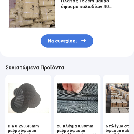
Πλάτος 152cm μαύρο
ύφασμα καλωδίων 40
πλέγμα 6 ίντσα γύρω από
τους δίσκους 25kgs/την
τσάντα
Να συνεχίσει
Συνιστώμενα Προϊόντα
Dia 0.250.45mm
20 πλέγμα 0.39mm
6 πλέγμα στο
μαύρο ύφασμα
μαύρο ύφασμα
ύφασμα καλω