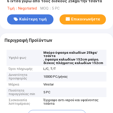
6 ίντσα γύρω από τους δίσκους 25kgs/την τσάντα
Τιμή：Negotiated
MOQ：5 PC
Καλύτερη τιμή
Επικοινωνήστε
Περιγραφή Προϊόντων
Μαύρο ύφασμα καλωδίων 25kgs/
τσάντα
Υψηλό φως
,
,
ύφασμα καλωδίων 152cm μαύρο
δίσκος πλέγματος καλωδίων 152cm
Όροι πληρωμής
L/C, T/T
Δυνατότητα
10000 PC/μήνας
προσφοράς
Μάρκα
Vinstar
Ποσότητα
5 PC
παραγγελίας min
Συσκευασία
Έγγραφο αντι-νερού και υφαίνοντας
λεπτομέρειες
τσάντα