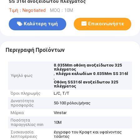
SS 316l ανοξείδωτου πλέγματος
Τιμή：Negotiated
MOQ：10M
Καλύτερη τιμή
Επικοινωνήστε
Περιγραφή Προϊόντων
0.035Mm οθόνη ανοξείδωτου 325
πλέγματος
,
πλέγμα καλωδίων 0.035Mm SS 316l
Υψηλό φως
,
Οθόνη SS316l ανοξείδωτου 325
πλέγματος
Όροι πληρωμής
L/C, T/T
Δυνατότητα
50-100 ρόλοι/μήνας
προσφοράς
Μάρκα
Vinstar
Ποσότητα
10M
παραγγελίας min
Συσκευασία
έγγραφο του Κραφτ και υφαίνοντας
λεπτομέρειες
τσάντες