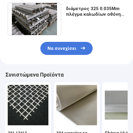
διάμετρος 325 0.035Mm
πλέγμα καλωδίων οθόνης
SS 316l ανοξείδωτου
πλέγματος
Να συνεχίσει
Συνιστώμενα Προϊόντα
201 13*13
304 υφαμένο το
Πλέγμα 10 ύφ