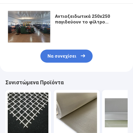
Αντιοξειδωτικά 250x250
παγιδεύουν το φίλτρο
πλέγματος ανοξείδωτου 40
μικρού 316 υφαμένο SS πλέγμα
καλωδίων
Να συνεχίσει
Συνιστώμενα Προϊόντα