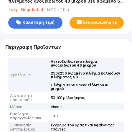
πλέγματος ανοξείδωτου 40 μικρού 316 υφαμένο SS
πλέγμα καλωδίων
Τιμή：Negotiated
MOQ：10 μ
Καλύτερη τιμή
Επικοινωνήστε
Περιγραφή Προϊόντων
Αντιοξειδωτικό πλέγμα
ανοξείδωτου 40 μικρού
,
250x250 υφαμένο πλέγμα καλωδίων
Υψηλό φως
πλέγματος SS
,
Πλέγμα 316Ss ανοξείδωτου 40
μικρού
Δυνατότητα
50-100 ρόλοι/μήνας
προσφοράς
Μάρκα
Vinstar
Ποσότητα
10 μ
παραγγελίας min
Συσκευασία
έγγραφο του Κραφτ και υφαίνοντας
λεπτομέρειες
τσάντες