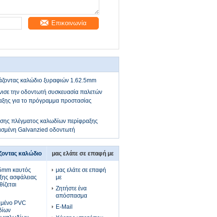
Επικοινωνία
άζοντας καλώδιο ξυραφιών 1.62.5mm
νισε την οδοντωτή συσκευασία παλετών
αξης για το πρόγραμμα προστασίας
ωσης πλέγματος καλωδίων περίφραξης
ισμένη Galvanzied οδοντωτή
ζοντας καλώδιο
μας ελάτε σε επαφή με
.5mm καυτός
μας ελάτε σε επαφή
ξης ασφάλειας
με
ίζεται
Ζητήστε ένα
απόσπασμα
υμένο PVC
E-Mail
δίων