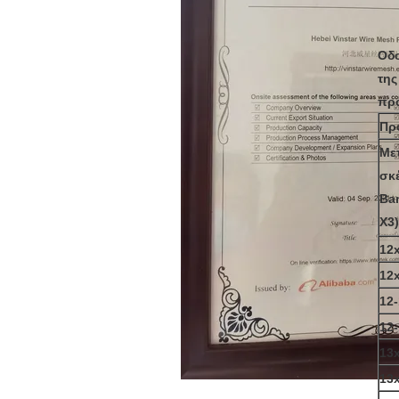
Οδο
της
προ
Πρ
Με
σκ
Ba
X3)
12
12
12-
12-
13
13