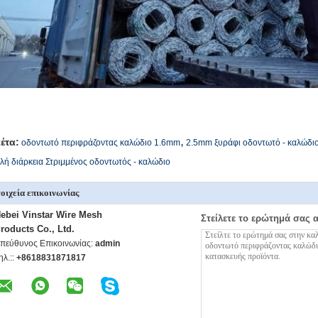
,
κέτα:
οδοντωτό περιφράζοντας καλώδιο 1.6mm
2.5mm ξυράφι οδοντωτό - καλώδι
ή διάρκεια Στριμμένος οδοντωτός - καλώδιο
οιχεία επικοινωνίας
ebei Vinstar Wire Mesh
Στείλετε το ερώτημά σας 
roducts Co., Ltd.
πεύθυνος Επικοινωνίας:
admin
ηλ.::
+8618831871817