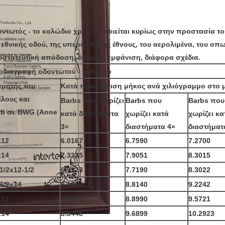
ντωτός - το καλώδιο χρησιμοποιείται κυρίως στην προστασία το
 εθνικής οδού, της υπεράσπισης έθνους, του αερολιμένα, του οπω
στατευτική απόδοση, όμορφη εμφάνιση, διάφορα σχέδια.
οδιαγραφή οδοντωτού - καλώδιο
τρητής του
Κατά προσέγγιση μήκος ανά χιλιόγραμμο στο 
έλους και
Barbs που χωρίζει
Barbs που
Barbs που
rb σε BWG (Anne
κατά διαστήματα
χωρίζει κατά
χωρίζει κα
3»
διαστήματα 4»
διαστήματ
x12
6.0167
6.7590
7.2700
x14
7.3335
7.9051
8.3015
1/2x12-1/2
6.9223
7.7190
8.3022
1/2x14
8.1096
8.8140
9.2242
x13
7.9808
8.8990
9.5721
x14
8.8448
9.6899
10.2923