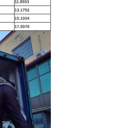
11.8553
13.1752
15.1034
17.5070