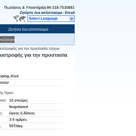
Πωλήσεις & Υποστήριξη
86-318-7530881
Ζητήστε ένα απόσπασμα
-
Email
Select Language
Ζητήστε ένα απόσπασμα
ναζήτηση
συστροφής για την προστασία τοίχων
συστροφής για την προστασία
nping, Κίνα
instar
ς Όροι:
min:
10 σπείρες
Negotiated
ς:
όγκος ή δίσκος
3-5 ημέρες
:
50T/day