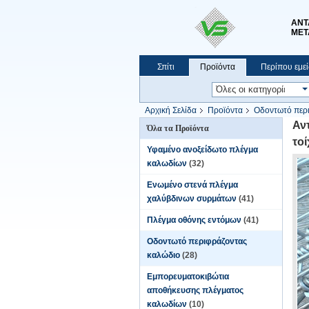
ΑΝΤ
ΜΕΤ
Σπίτι
Προϊόντα
Περίπου εμεί
Αρχική Σελίδα
Προϊόντα
Οδοντωτό περ
κατασκευής
Αν
Όλα τα Προϊόντα
το
Υφαμένο ανοξείδωτο πλέγμα
καλωδίων
(32)
Ενωμένο στενά πλέγμα
χαλύβδινων συρμάτων
(41)
Πλέγμα οθόνης εντόμων
(41)
Οδοντωτό περιφράζοντας
καλώδιο
(28)
Εμπορευματοκιβώτια
αποθήκευσης πλέγματος
καλωδίων
(10)