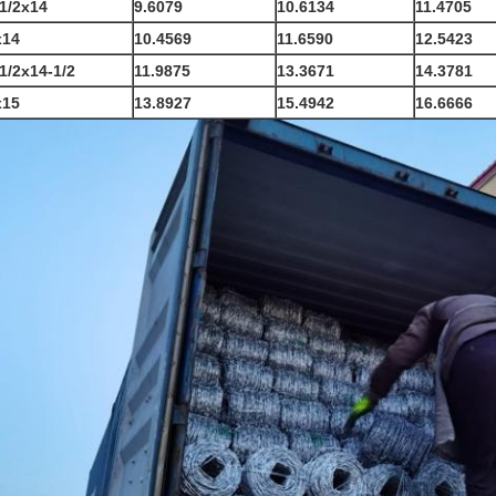
1/2x14
9.6079
10.6134
11.4705
x14
10.4569
11.6590
12.5423
1/2x14-1/2
11.9875
13.3671
14.3781
x15
13.8927
15.4942
16.6666