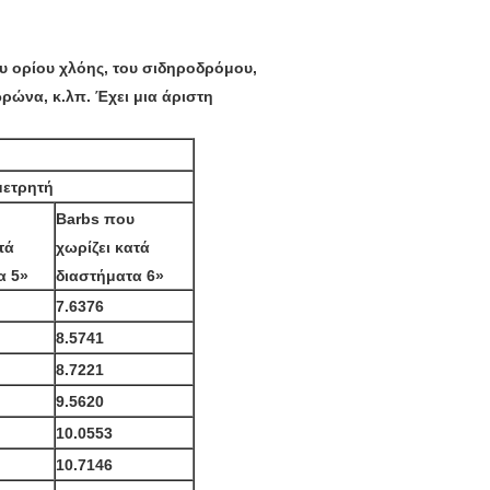
υ ορίου χλόης, του σιδηροδρόμου,
ρώνα, κ.λπ. Έχει μια άριστη
μετρητή
Barbs που
τά
χωρίζει κατά
α 5»
διαστήματα 6»
7.6376
8.5741
8.7221
9.5620
10.0553
10.7146