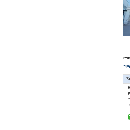
ετι
Υψηλ
Στ
H
P
Υ
Τ