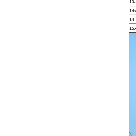
13-
14
14-
15