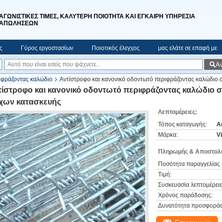
ΑΓΩΝΙΣΤΙΚΕΣ ΤΙΜΕΣ, ΚΑΛΥΤΕΡΗ ΠΟΙΟΤΗΤΑ ΚΑΙ ΕΓΚΑΙΡΗ ΥΠΗΡΕΣΙΑ
ΑΠΩΛΗΣΕΩΝ
ς
Γύρος εργοστασίων
Ποιοτικός έλεγχος
μας ελάτε σε επαφή με
Α
ιφράζοντας καλώδιο
Αντίστροφο και κανονικό οδοντωτό περιφράζοντας καλώδιο 
τίστροφο και κανονικό οδοντωτό περιφράζοντας καλώδιο 
ίχων κατασκευής
Λεπτομέρειες:
Τόπος καταγωγής:
A
Μάρκα:
V
Πληρωμής & Αποστολή
Ποσότητα παραγγελίας 
Τιμή:
Συσκευασία λεπτομέρειε
Χρόνος παράδοσης:
Δυνατότητα προσφοράς