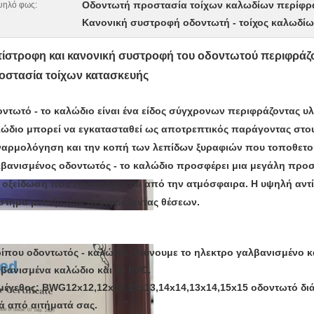
Οδοντωτή προστασία τοίχων καλωδίων περίφρ
ψηλό φως:
Κανονική συστροφή οδοντωτή - τοίχος καλωδί
τίστροφη και κανονική συστροφή του οδοντωτού περιφράζο
οστασία τοίχων κατασκευής
ντωτό - το καλώδιο είναι ένα είδος σύγχρονων περιφράζοντας υλ
ώδιο μπορεί να εγκατασταθεί ως αποτρεπτικός παράγοντας στους
αρμολόγηση και την κοπή των λεπίδων ξυραφιών που τοποθετού
βανισμένος οδοντωτός - το καλώδιο προσφέρει μια μεγάλη προσ
 οξείδωση που προκαλούνται από την ατμόσφαιρα. Η υψηλή αντί
στημα μεταξύ των περιφράζοντας θέσεων.
ίπου οδοντωτός - καλώδιο, ντύνουμε το ηλεκτρο γαλβανισμένο κ
βανισμένα καλώδιο και το PVC.
μέγεθος: BWG12x12,12x14,13x13,14x14,13x14,15x15 οδοντωτό διάστ
ά από αιτήματά σας.