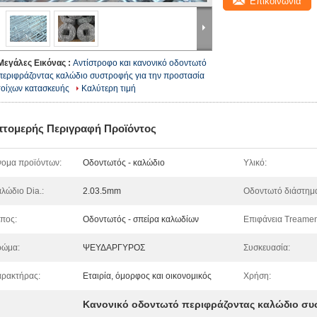
Επικοινωνία
Μεγάλες Εικόνας :
Αντίστροφο και κανονικό οδοντωτό
περιφράζοντας καλώδιο συστροφής για την προστασία
τοίχων κατασκευής
Καλύτερη τιμή
πτομερής Περιγραφή Προϊόντος
ομα προϊόντων:
Οδοντωτός - καλώδιο
Υλικό:
λώδιο Dia.:
2.03.5mm
Οδοντωτό διάστημ
πος:
Οδοντωτός - σπείρα καλωδίων
Επιφάνεια Treamen
ρώμα:
ΨΕΥΔΑΡΓΥΡΟΣ
Συσκευασία:
ρακτήρας:
Εταιρία, όμορφος και οικονομικός
Χρήση:
Κανονικό οδοντωτό περιφράζοντας καλώδιο σ