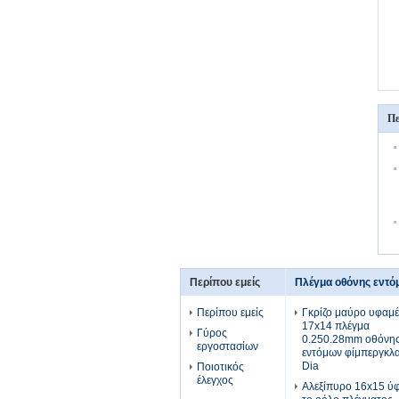
Πε
Περίπου εμείς
Πλέγμα οθόνης εντ
Περίπου εμείς
Γκρίζο μαύρο υφαμ
17x14 πλέγμα
Γύρος
0.250.28mm οθόνη
εργοστασίων
εντόμων φίμπεργκλ
Dia
Ποιοτικός
έλεγχος
Αλεξίπυρο 16x15 ύ