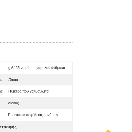
χαλύβδινο σύρμα χαμηλού άνθρακα
α:
75mm
t:
Ήλεκτρο που γαλβανίζεται
Δίσκος
Προστασία ασφάλειας συνόρων
υστροφής
,