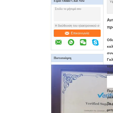
Είμαι Online Chat Now
Υ
Αν
πρ
Επικοινωνία
Οδο
καλ
συν
Πιστοποίηση
Γαλ
την
διά
Περ
γαλ
Το 
μετ