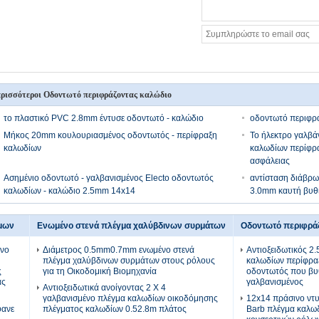
ρισσότεροι Οδοντωτό περιφράζοντας καλώδιο
το πλαστικό PVC 2.8mm έντυσε οδοντωτό - καλώδιο
οδοντωτό περιφρ
Μήκος 20mm κουλουριασμένος οδοντωτός - περίφραξη
Το ήλεκτρο γαλβά
καλωδίων
καλωδίων περίφρ
ασφάλειας
Ασημένιο οδοντωτό - γαλβανισμένος Electo οδοντωτός
αντίσταση διάβρ
καλωδίων - καλώδιο 2.5mm 14x14
3.0mm καυτή βυθ
όμων
Ενωμένο στενά πλέγμα χαλύβδινων συρμάτων
Οδοντωτό περιφρά
ένο
Διάμετρος 0.5mm0.7mm ενωμένο στενά
Αντιοξειδωτικός 2
πλέγμα χαλύβδινων συρμάτων στους ρόλους
καλωδίων περίφρα
ς
για τη Οικοδομική Βιομηχανία
οδοντωτός που βυθ
ας
γαλβανισμένος
Αντιοξειδωτικά ανοίγοντας 2 X 4
γαλβανισμένο πλέγμα καλωδίων οικοδόμησης
12x14 πράσινο ντ
φανε
πλέγματος καλωδίων 0.52.8m πλάτος
Barb πλέγμα καλω