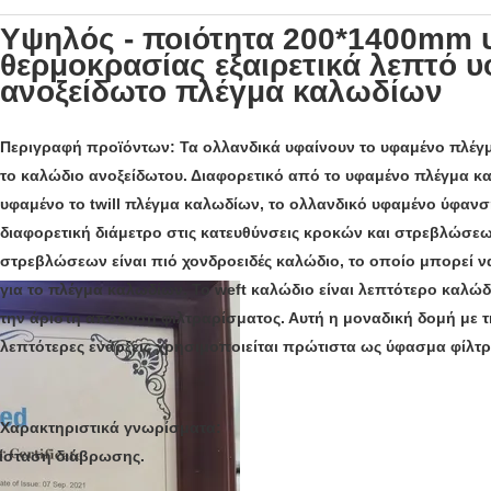
Υψηλός - ποιότητα 200*1400mm
θερμοκρασίας εξαιρετικά λεπτό 
ανοξείδωτο πλέγμα καλωδίων
Περιγραφή προϊόντων:
Τα ολλανδικά υφαίνουν το υφαμένο πλέγ
το καλώδιο ανοξείδωτου. Διαφορετικό από το υφαμένο πλέγμα κ
υφαμένο το twill πλέγμα καλωδίων, το ολλανδικό υφαμένο ύφανση
διαφορετική διάμετρο στις κατευθύνσεις κροκών και στρεβλώσεω
στρεβλώσεων είναι πιό χονδροειδές καλώδιο, το οποίο μπορεί ν
για το πλέγμα καλωδίων. Το weft καλώδιο είναι λεπτότερο καλώδι
την άριστη απόδοση φιλτραρίσματος. Αυτή η μοναδική δομή με τη
λεπτότερες ενάρξεις χρησιμοποιείται πρώτιστα ως ύφασμα φίλτ
Χαρακτηριστικά γνωρίσματα:
ίσταση διάβρωσης.