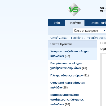
ΑΝΤ
ΜΕΤ
Σπίτι
Προϊόντα
Περίπου εμεί
Αρχική Σελίδα
Προϊόντα
Υφαμένο ανοξε
υψ
Όλα τα Προϊόντα
υφ
Υφαμένο ανοξείδωτο πλέγμα
καλωδίων
(32)
Ενωμένο στενά πλέγμα
χαλύβδινων συρμάτων
(41)
Πλέγμα οθόνης εντόμων
(41)
Οδοντωτό περιφράζοντας
καλώδιο
(28)
Εμπορευματοκιβώτια
αποθήκευσης πλέγματος
καλωδίων
(10)