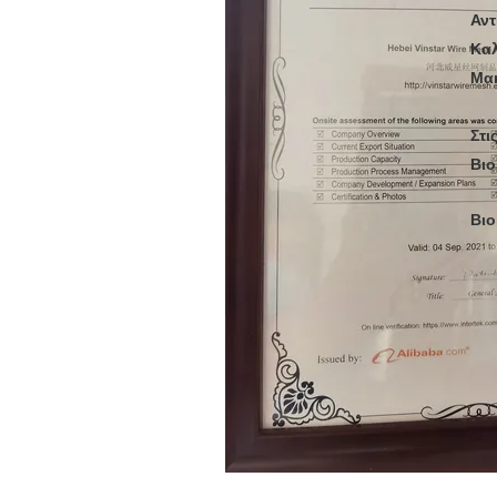
Αντ
Καλ
Μα
Στι
Βιο
Βιο