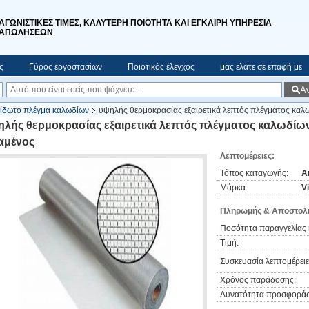
ΑΓΩΝΙΣΤΙΚΕΣ ΤΙΜΕΣ, ΚΑΛΥΤΕΡΗ ΠΟΙΟΤΗΤΑ ΚΑΙ ΕΓΚΑΙΡΗ ΥΠΗΡΕΣΙΑ
ΑΠΩΛΗΣΕΩΝ
ς
Γύρος εργοστασίων
Ποιοτικός έλεγχος
μας ελάτε σε επαφή με
Α
ίδωτο πλέγμα καλωδίων
υψηλής θερμοκρασίας εξαιρετικά λεπτός πλέγματος κα
ηλής θερμοκρασίας εξαιρετικά λεπτός πλέγματος καλωδί
αμένος
Λεπτομέρειες:
Τόπος καταγωγής:
A
Μάρκα:
V
Πληρωμής & Αποστολή
Ποσότητα παραγγελίας 
Τιμή:
Συσκευασία λεπτομέρειε
Χρόνος παράδοσης:
Δυνατότητα προσφοράς