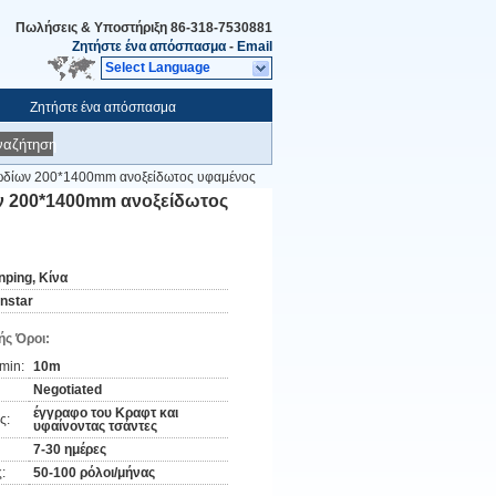
Πωλήσεις & Υποστήριξη
86-318-7530881
Ζητήστε ένα απόσπασμα
-
Email
Select Language
Ζητήστε ένα απόσπασμα
ναζήτηση
λωδίων 200*1400mm ανοξείδωτος υφαμένος
ων 200*1400mm ανοξείδωτος
nping, Κίνα
instar
ς Όροι:
min:
10m
Negotiated
έγγραφο του Κραφτ και
ς:
υφαίνοντας τσάντες
7-30 ημέρες
:
50-100 ρόλοι/μήνας