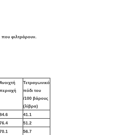
ι που φιλτράρουν.
Ανοιχτή
Τετραγωνικό
περιοχή
πόδι του
/100 βάρους
(λίβρα)
84.6
41.1
76.4
51.2
70.1
56.7