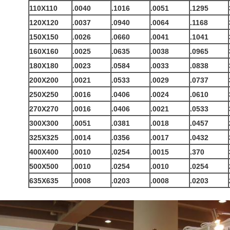
110X110
.0040
.1016
.0051
.1295
120X120
.0037
.0940
.0064
.1168
150X150
.0026
.0660
.0041
.1041
160X160
.0025
.0635
.0038
.0965
180X180
.0023
.0584
.0033
.0838
200X200
.0021
.0533
.0029
.0737
250X250
.0016
.0406
.0024
.0610
270X270
.0016
.0406
.0021
.0533
300X300
.0051
.0381
.0018
.0457
325X325
.0014
.0356
.0017
.0432
400X400
.0010
.0254
.0015
.370
500X500
.0010
.0254
.0010
.0254
635X635
.0008
.0203
.0008
.0203