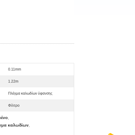
0.11mm
1.22m
Πλέγμα καλωδίων ύφανσης
Φίλτρο
μένο
,
έγμα καλωδίων
,