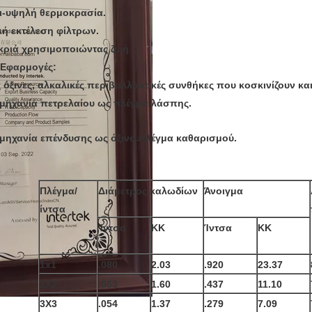
ι-υψηλή θερμοκρασία.
ή εκτέλεση φίλτρων.
κριά χρησιμοποιώντας ζωή
Εφαρμογές:
ς όξινες, αλκαλικές περιβαλλοντικές συνθήκες που κοσκινίζουν κα
μηχανία πετρελαίου ως πλέγμα λάσπης.
μηχανία επένδυσης ως όξινο πλέγμα καθαρισμού.
Πλέγμα/
Διάμετρος καλωδίων
Άνοιγμα
ίντσα
Ίντσα
ΚΚ
Ίντσα
ΚΚ
1x1
.080
2.03
.920
23.37
2X2
.063
1.60
.437
11.10
3X3
.054
1.37
.279
7.09