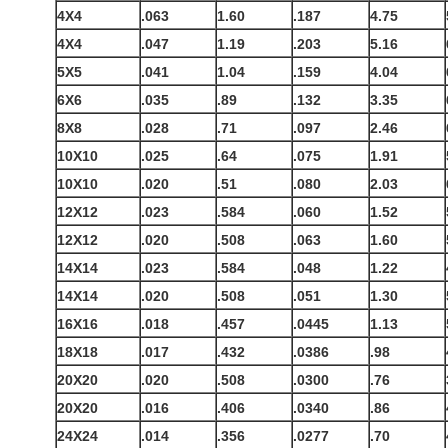
4X4
.063
1.60
.187
4.75
4X4
.047
1.19
.203
5.16
5X5
.041
1.04
.159
4.04
6X6
.035
.89
.132
3.35
8X8
.028
.71
.097
2.46
10X10
.025
.64
.075
1.91
10X10
.020
.51
.080
2.03
12X12
.023
.584
.060
1.52
12X12
.020
.508
.063
1.60
14X14
.023
.584
.048
1.22
14X14
.020
.508
.051
1.30
16X16
.018
.457
.0445
1.13
18X18
.017
.432
.0386
.98
20X20
.020
.508
.0300
.76
20X20
.016
.406
.0340
.86
24X24
.014
.356
.0277
.70