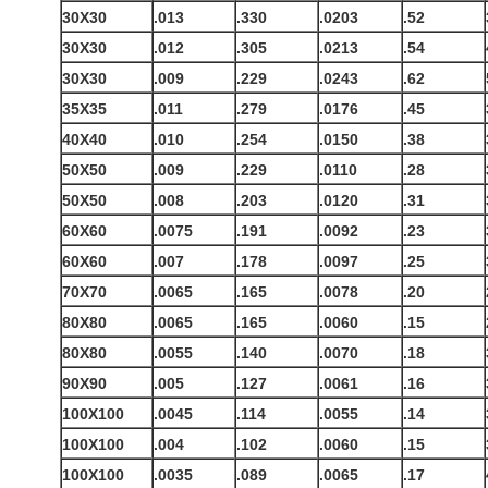
30X30
.013
.330
.0203
.52
30X30
.012
.305
.0213
.54
30X30
.009
.229
.0243
.62
35X35
.011
.279
.0176
.45
40X40
.010
.254
.0150
.38
50X50
.009
.229
.0110
.28
50X50
.008
.203
.0120
.31
60X60
.0075
.191
.0092
.23
60X60
.007
.178
.0097
.25
70X70
.0065
.165
.0078
.20
80X80
.0065
.165
.0060
.15
80X80
.0055
.140
.0070
.18
90X90
.005
.127
.0061
.16
100X100
.0045
.114
.0055
.14
100X100
.004
.102
.0060
.15
100X100
.0035
.089
.0065
.17