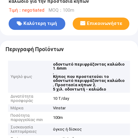
καλώδιο για την προστασία κήπων
Τιμή：negotiated
MOQ：100m
Καλύτερη τιμή
Επικοινωνήστε
Περιγραφή Προϊόντων
οδοντωτό περιφράζοντας καλώδιο
1.6mm
,
Υψηλό φως
Κήπος που προστατεύει το
οδοντωτό περιφράζοντας καλώδιο
,
,
Προστασία κήπων 2
5 χιλ. οδοντωτή - καλώδιο
Δυνατότητα
10 T/day
προσφοράς
Μάρκα
Vinstar
Ποσότητα
100m
παραγγελίας min
Συσκευασία
όγκος ή δίσκος
λεπτομέρειες